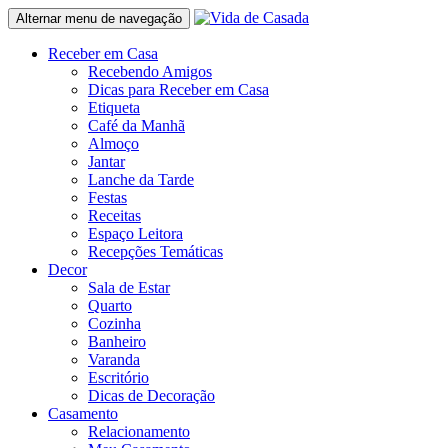
Alternar menu de navegação
Receber em Casa
Recebendo Amigos
Dicas para Receber em Casa
Etiqueta
Café da Manhã
Almoço
Jantar
Lanche da Tarde
Festas
Receitas
Espaço Leitora
Recepções Temáticas
Decor
Sala de Estar
Quarto
Cozinha
Banheiro
Varanda
Escritório
Dicas de Decoração
Casamento
Relacionamento