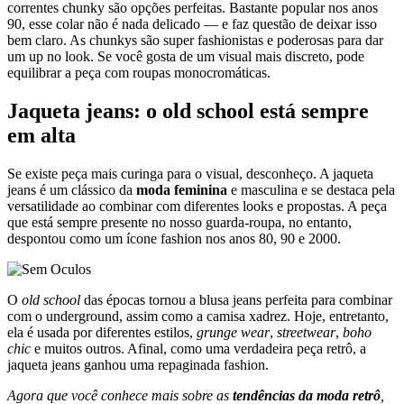
Se você ama um acessório marcante para compor o visual, as
correntes chunky são opções perfeitas. Bastante popular nos anos
90, esse colar não é nada delicado — e faz questão de deixar isso
bem claro. As chunkys são super fashionistas e poderosas para dar
um up no look. Se você gosta de um visual mais discreto, pode
equilibrar a peça com roupas monocromáticas.
Jaqueta jeans: o old school está sempre
em alta
Se existe peça mais curinga para o visual, desconheço. A jaqueta
jeans é um clássico da
moda feminina
e masculina e se destaca pela
versatilidade ao combinar com diferentes looks e propostas. A peça
que está sempre presente no nosso guarda-roupa, no entanto,
despontou como um ícone fashion nos anos 80, 90 e 2000.
O
old school
das épocas tornou a blusa jeans perfeita para combinar
com o underground, assim como a camisa xadrez. Hoje, entretanto,
ela é usada por diferentes estilos,
grunge wear
,
streetwear
,
boho
chic
e muitos outros. Afinal, como uma verdadeira peça retrô, a
jaqueta jeans ganhou uma repaginada fashion.