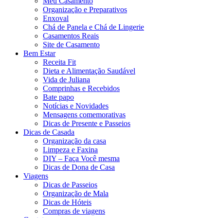
Meu Casamento
Organização e Preparativos
Enxoval
Chá de Panela e Chá de Lingerie
Casamentos Reais
Site de Casamento
Bem Estar
Receita Fit
Dieta e Alimentação Saudável
Vida de Juliana
Comprinhas e Recebidos
Bate papo
Notícias e Novidades
Mensagens comemorativas
Dicas de Presente e Passeios
Dicas de Casada
Organização da casa
Limpeza e Faxina
DIY – Faça Você mesma
Dicas de Dona de Casa
Viagens
Dicas de Passeios
Organização de Mala
Dicas de Hóteis
Compras de viagens