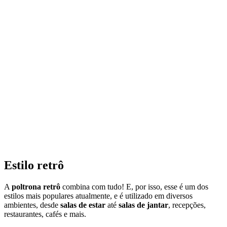
Estilo retrô
A
poltrona retrô
combina com tudo! E, por isso, esse é um dos
estilos mais populares atualmente, e é utilizado em diversos
ambientes, desde
salas de estar
até
salas de jantar
, recepções,
restaurantes, cafés e mais.
A principal característica de uma
poltrona confortável
estilo retrô
são os pés palito, muito populares em móveis das décadas de 1950 e
1960. Dentro do estilo retrô, a poltrona em si tem diversas variações
– das mais macias e confortáveis de estofado grosso, até os modelos
mais finos e elegantes.
São ótimas para dar um toque mais dinâmico ao ambiente e estão
disponíveis nas mais diversas cores, possibilitando combinações