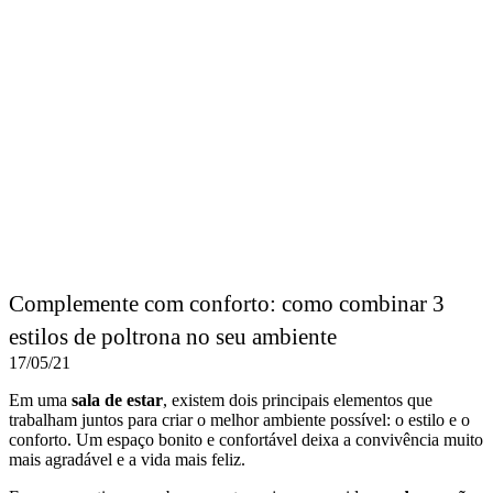
Complemente com conforto: como combinar 3
estilos de poltrona no seu ambiente
17/05/21
Em uma
sala de estar
, existem dois principais elementos que
trabalham juntos para criar o melhor ambiente possível: o estilo e o
conforto. Um espaço bonito e confortável deixa a convivência muito
mais agradável e a vida mais feliz.
E para garantir que ambos aspectos sejam cumpridos na
decoração
de sala de estar
, alguns itens extras podem ser adicionados além
dos itens básicos que compõem uma sala – como o sofá e uma
televisão, por exemplo. E, se existe um item que cumpre com
exatidão os dois requerimentos de beleza e conforto, é a
poltrona
.
A origem do que conhecemos como poltrona atualmente tem duas
principais fontes: os sofás, que surgiram entre os árabes na
antiguidade, e os tronos dos faraós no Egito Antigo. Em algum