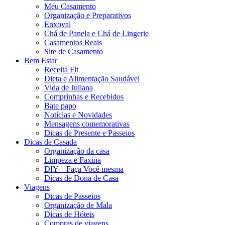
Meu Casamento
Organização e Preparativos
Enxoval
Chá de Panela e Chá de Lingerie
Casamentos Reais
Site de Casamento
Bem Estar
Receita Fit
Dieta e Alimentação Saudável
Vida de Juliana
Comprinhas e Recebidos
Bate papo
Notícias e Novidades
Mensagens comemorativas
Dicas de Presente e Passeios
Dicas de Casada
Organização da casa
Limpeza e Faxina
DIY – Faça Você mesma
Dicas de Dona de Casa
Viagens
Dicas de Passeios
Organização de Mala
Dicas de Hóteis
Compras de viagens