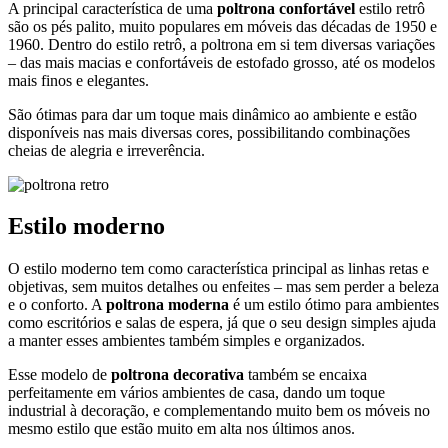
cheias de alegria e irreverência.
Estilo moderno
O estilo moderno tem como característica principal as linhas retas e
objetivas, sem muitos detalhes ou enfeites – mas sem perder a beleza
e o conforto. A
poltrona moderna
é um estilo ótimo para ambientes
como escritórios e salas de espera, já que o seu design simples ajuda
a manter esses ambientes também simples e organizados.
Esse modelo de
poltrona decorativa
também se encaixa
perfeitamente em vários ambientes de casa, dando um toque
industrial à decoração, e complementando muito bem os móveis no
mesmo estilo que estão muito em alta nos últimos anos.
Versáteis e cheias de possibilidades, as
poltronas decorativas
são
uma das melhores opções para deixar qualquer ambiente mais
completo, confortável e agradável. E se você quer mais dicas de
decoração para todos os estilos e ambientes, navegue pelo blog e
leia mais!
Postado em:
Decor