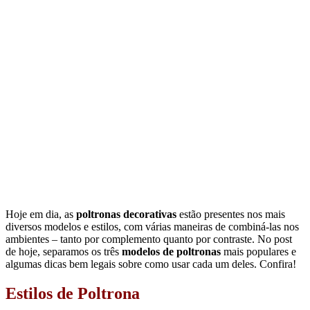
Hoje em dia, as
poltronas decorativas
estão presentes nos mais
diversos modelos e estilos, com várias maneiras de combiná-las nos
ambientes – tanto por complemento quanto por contraste. No post
de hoje, separamos os três
modelos de poltronas
mais populares e
algumas dicas bem legais sobre como usar cada um deles. Confira!
Estilos de Poltrona
Estilo clássico
Uma
poltrona clássica
é perfeita para quem quer dar um toque de
elegância para o ambiente. Caracterizada principalmente por seu
desenho em linhas mais curvas, estofado grosso e macio e detalhes
em capitonê, esse modelo de
poltrona para sala
é sofisticado e
remete aos modelos muito populares nas cortes francesas do século