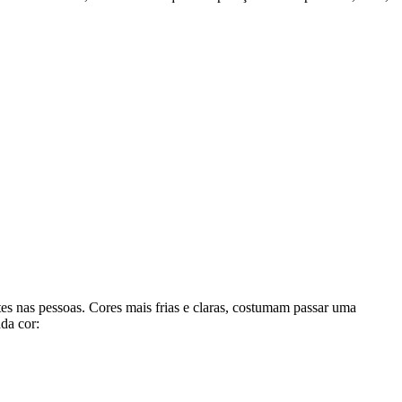
s nas pessoas. Cores mais frias e claras, costumam passar uma
da cor:
as sim o tipo de aplicação que você quer fazer: meia parede, em todo
m modelo com estampas e cores fortes pode deixar seu espaço muito