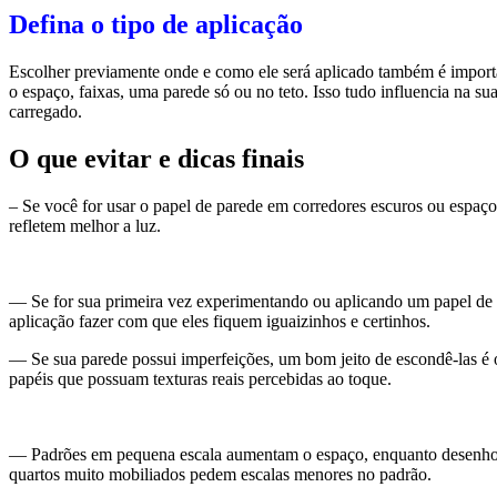
– Se você for usar o papel de parede em corredores escuros ou espaço
refletem melhor a luz.
— Se for sua primeira vez experimentando ou aplicando um papel de 
aplicação fazer com que eles fiquem iguaizinhos e certinhos.
— Se sua parede possui imperfeições, um bom jeito de escondê-las é 
papéis que possuam texturas reais percebidas ao toque.
— Padrões em pequena escala aumentam o espaço, enquanto desenhos 
quartos muito mobiliados pedem escalas menores no padrão.
— Listras e padrões verticais enfatizam a altura, dando a impressão d
impressão de que seu espaço é mais largo, e também sugerem repous
Espero que vocês tenham gostado dessas dicas de como escolher o pa
melhor com o nosso espaço, e ter algumas coisas em mente pode facili