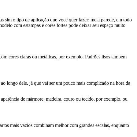
 com cores claras ou metálicas, por exemplo. Padrões lisos também
ao longo dele, já que vai ser um pouco mais complicado na hora da
 aparência de mármore, madeira, couro ou tecido, por exemplo, ou
artos mais vazios combinam melhor com grandes escalas, enquanto
de e elegância. Padrões horizontais acentuam a largura, dando a
m com que o teto pareça mais alto.
 papel de parede, ficamos em dúvida de qual padrão vai combinar