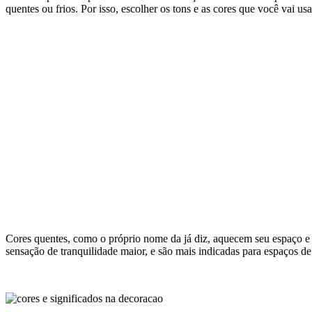
Cores quentes, como o próprio nome da já diz, aquecem seu espaço e 
sensação de tranquilidade maior, e são mais indicadas para espaços d
Defina o tipo de aplicação
Escolher previamente onde e como ele será aplicado também é importa
o espaço, faixas, uma parede só ou no teto. Isso tudo influencia na 
carregado.
O que evitar e dicas finais