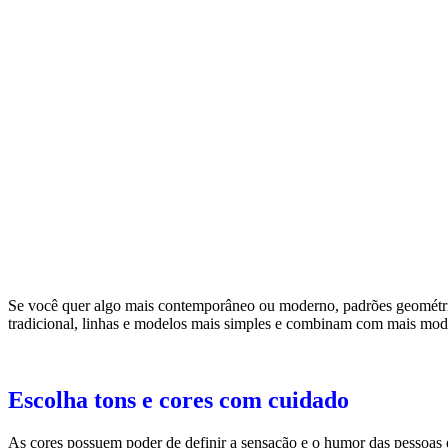
Se você quer algo mais contemporâneo ou moderno, padrões geométrico
tradicional, linhas e modelos mais simples e combinam com mais mode
Escolha tons e cores com cuidado
As cores possuem poder de definir a sensação e o humor das pessoas 
quentes ou frios. Por isso, escolher os tons e as cores que você vai usa