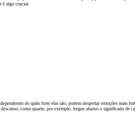
dependendo do quão forte elas são, podem despertar emoções mais forte
e descanso, como quarto, por exemplo. Segue abaixo o significado de ca
nte. Digo não só a parte técnica de
como colocar o papel de parede
, m
sua escolha. Se você for colocá-lo em todas as paredes, por exemplo, u