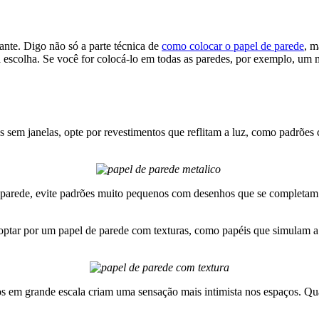
s sem janelas, opte por revestimentos que reflitam a luz, como padrões
parede, evite padrões muito pequenos com desenhos que se completam 
optar por um papel de parede com texturas, como papéis que simulam a
em grande escala criam uma sensação mais intimista nos espaços. Qu
e que seu espaço é mais alto, e também sugerem estabilidade, formalida
o, calma e segurança. Padrões cujo desenho sugerem um V ou um U faze
pel de parede. Muitas vezes, mesmo quando já sabemos como colocar o
tar essa decisão.