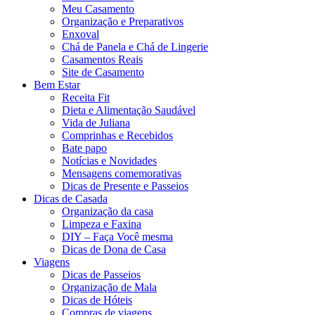
Meu Casamento
Organização e Preparativos
Enxoval
Chá de Panela e Chá de Lingerie
Casamentos Reais
Site de Casamento
Bem Estar
Receita Fit
Dieta e Alimentação Saudável
Vida de Juliana
Comprinhas e Recebidos
Bate papo
Notícias e Novidades
Mensagens comemorativas
Dicas de Presente e Passeios
Dicas de Casada
Organização da casa
Limpeza e Faxina
DIY – Faça Você mesma
Dicas de Dona de Casa
Viagens
Dicas de Passeios
Organização de Mala
Dicas de Hóteis
Compras de viagens