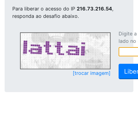
Para liberar o acesso
do IP
216.73.216.54
,
responda ao desafio abaixo.
Digite 
lado no
[trocar imagem]