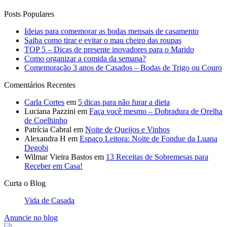
Posts Populares
Ideias para comemorar as bodas mensais de casamento
Saiba como tirar e evitar o mau cheiro das roupas
TOP 5 – Dicas de presente inovadores para o Marido
Como organizar a comida da semana?
Comemoração 3 anos de Casados – Bodas de Trigo ou Couro
Comentários Recentes
Carla Cortes
em
5 dicas para não furar a dieta
Luciana Pazzini
em
Faça você mesmo – Dobradura de Orelha
de Coelhinho
Patrícia Cabral
em
Noite de Queijos e Vinhos
Alexandra H
em
Espaço Leitora: Noite de Fondue da Luana
Degobi
Wilmar Vieira Bastos
em
13 Receitas de Sobremesas para
Receber em Casa!
Curta o Blog
Vida de Casada
Anuncie no blog