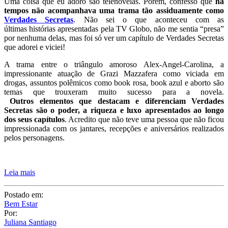
Uma coisa que eu adoro são telenovelas. Porém, confesso que
há
tempos não acompanhava uma trama tão assiduamente com
o
Verdades Secretas
. Não sei o que aconteceu com as
últimas histórias apresentadas pela TV Globo, não me sentia “presa”
por nenhuma delas, mas foi só ver um capítulo de Verdades Secretas
que adorei e viciei!
A trama entre o triângulo amoroso Alex-Angel-Carolina, a
impressionante atuação de Grazi Mazzafera como viciada em
drogas, assuntos polêmicos como book rosa, book azul e aborto são
temas que trouxeram muito sucesso para a novela.
Outros
elementos que destacam e diferenciam Verdades
Secretas são o poder, a riqueza e luxo apresentados ao longo
dos seus capítulos
. Acredito que não teve uma pessoa que não ficou
impressionada com os jantares, recepções e aniversários realizados
pelos personagens.
Leia mais
Postado em:
Bem Estar
Por:
Juliana Santiago