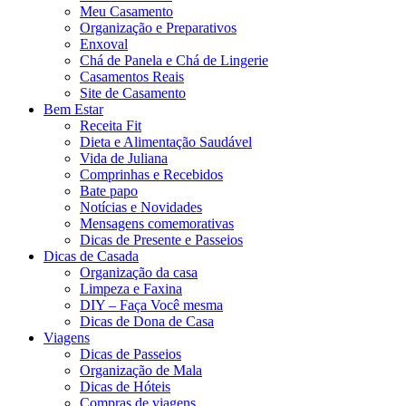
Meu Casamento
Organização e Preparativos
Enxoval
Chá de Panela e Chá de Lingerie
Casamentos Reais
Site de Casamento
Bem Estar
Receita Fit
Dieta e Alimentação Saudável
Vida de Juliana
Comprinhas e Recebidos
Bate papo
Notícias e Novidades
Mensagens comemorativas
Dicas de Presente e Passeios
Dicas de Casada
Organização da casa
Limpeza e Faxina
DIY – Faça Você mesma
Dicas de Dona de Casa
Viagens
Dicas de Passeios
Organização de Mala
Dicas de Hóteis
Compras de viagens