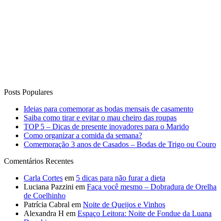
Posts Populares
Ideias para comemorar as bodas mensais de casamento
Saiba como tirar e evitar o mau cheiro das roupas
TOP 5 – Dicas de presente inovadores para o Marido
Como organizar a comida da semana?
Comemoração 3 anos de Casados – Bodas de Trigo ou Couro
Comentários Recentes
Carla Cortes
em
5 dicas para não furar a dieta
Luciana Pazzini
em
Faça você mesmo – Dobradura de Orelha
de Coelhinho
Patrícia Cabral
em
Noite de Queijos e Vinhos
Alexandra H
em
Espaço Leitora: Noite de Fondue da Luana
Degobi
Wilmar Vieira Bastos
em
13 Receitas de Sobremesas para
Receber em Casa!
Curta o Blog
Vida de Casada
Anuncie no blog