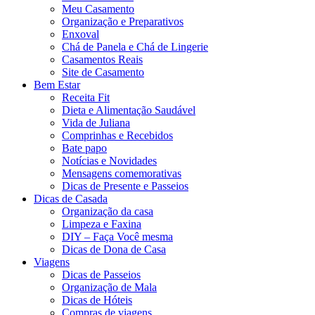
Meu Casamento
Organização e Preparativos
Enxoval
Chá de Panela e Chá de Lingerie
Casamentos Reais
Site de Casamento
Bem Estar
Receita Fit
Dieta e Alimentação Saudável
Vida de Juliana
Comprinhas e Recebidos
Bate papo
Notícias e Novidades
Mensagens comemorativas
Dicas de Presente e Passeios
Dicas de Casada
Organização da casa
Limpeza e Faxina
DIY – Faça Você mesma
Dicas de Dona de Casa
Viagens
Dicas de Passeios
Organização de Mala
Dicas de Hóteis
Compras de viagens