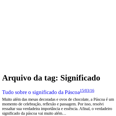
Arquivo da tag:
Significado
15/03/16
Tudo sobre o significado da Páscoa
Muito além das mesas decoradas e ovos de chocolate, a Páscoa é um
momento de celebração, reflexão e passagem. Por isso, resolvi
ressaltar sua verdadeira importância e essência. Afinal, o verdadeiro
significado da páscoa vai muito além…
Neste post você vai acompanhar tudo sobre a origem da páscoa,
como é definido a data da páscoa, detalhes sobre a páscoa cristã, a
páscoa judaíca e também qual a relação do coelho da páscoa.
Leia mais