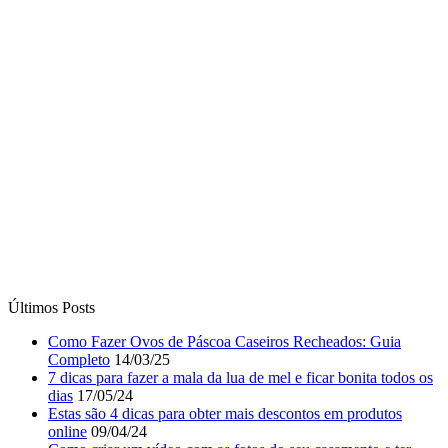
Últimos Posts
Como Fazer Ovos de Páscoa Caseiros Recheados: Guia
Completo
14/03/25
7 dicas para fazer a mala da lua de mel e ficar bonita todos os
dias
17/05/24
Estas são 4 dicas para obter mais descontos em produtos
online
09/04/24
Como criar um vídeo com as fotos do seu casamento e ter
uma recordação eterna?
25/01/24
5 dicas para não furar a dieta
01/04/23