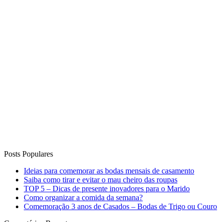
Posts Populares
Ideias para comemorar as bodas mensais de casamento
Saiba como tirar e evitar o mau cheiro das roupas
TOP 5 – Dicas de presente inovadores para o Marido
Como organizar a comida da semana?
Comemoração 3 anos de Casados – Bodas de Trigo ou Couro
Comentários Recentes
Carla Cortes
em
5 dicas para não furar a dieta
Luciana Pazzini
em
Faça você mesmo – Dobradura de Orelha
de Coelhinho
Patrícia Cabral
em
Noite de Queijos e Vinhos
Alexandra H
em
Espaço Leitora: Noite de Fondue da Luana
Degobi
Wilmar Vieira Bastos
em
13 Receitas de Sobremesas para