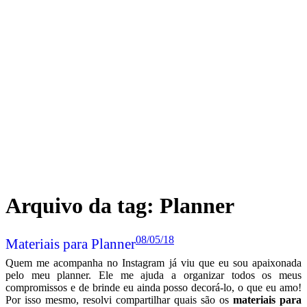
Arquivo da tag:
Planner
08/05/18
Materiais para Planner
Quem me acompanha no Instagram já viu que eu sou apaixonada
pelo meu planner. Ele me ajuda a organizar todos os meus
compromissos e de brinde eu ainda posso decorá-lo, o que eu amo!
Por isso mesmo, resolvi compartilhar quais são os
materiais para
planner que eu uso!
Quer você tenha uma agenda ou um planner, ou até mesmo um
caderninho onde anota as coisas, tenho certeza que você vai curtir
essa ideia de decoração e talvez até passe a usar um dos materiais.
Ah! E tem uma surpresa no final! Para conferir é só continuar lendo!