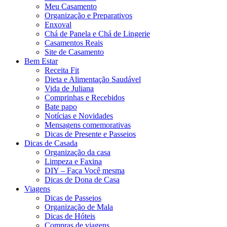
Meu Casamento
Organização e Preparativos
Enxoval
Chá de Panela e Chá de Lingerie
Casamentos Reais
Site de Casamento
Bem Estar
Receita Fit
Dieta e Alimentação Saudável
Vida de Juliana
Comprinhas e Recebidos
Bate papo
Notícias e Novidades
Mensagens comemorativas
Dicas de Presente e Passeios
Dicas de Casada
Organização da casa
Limpeza e Faxina
DIY – Faça Você mesma
Dicas de Dona de Casa
Viagens
Dicas de Passeios
Organização de Mala
Dicas de Hóteis
Compras de viagens