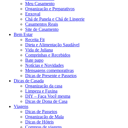
Meu Casamento
Organização e Preparativos
Enxoval
Chá de Panela e Chá de Lingerie
Casamentos Reais
Site de Casamento
Bem Estar
Receita Fit
Dieta e Alimentação Saudável
Vida de Juliana
Comprinhas e Recebidos
Bate papo
Notícias e Novidades
Mensagens comemorativas
Dicas de Presente e Passeios
Dicas de Casada
Organização da casa
Limpeza e Faxina
DIY – Faça Você mesma
Dicas de Dona de Casa
Viagens
Dicas de Passeios
Organização de Mala
Dicas de Hóteis
Compras de viagens