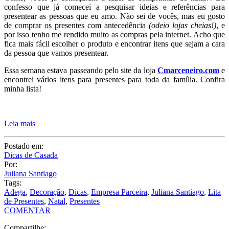
confesso que já comecei a pesquisar ideias e referências para
presentear as pessoas que eu amo. Não sei de vocês, mas eu gosto
de comprar os presentes com antecedência
(odeio lojas cheias!)
, e
por isso tenho me rendido muito as compras pela internet. Acho que
fica mais fácil escolher o produto e encontrar itens que sejam a cara
da pessoa que vamos presentear.
Essa semana estava passeando pelo site da loja
Cmarceneiro.com
e
encontrei vários itens para presentes para toda da família. Confira
minha lista!
Leia mais
Postado em:
Dicas de Casada
Por:
Juliana Santiago
Tags:
Adega
,
Decoração
,
Dicas
,
Empresa Parceira
,
Juliana Santiago
,
Lita
de Presentes
,
Natal
,
Presentes
COMENTAR
Compartilhe: