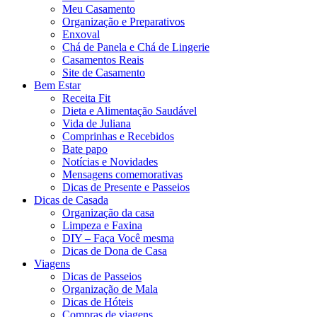
Meu Casamento
Organização e Preparativos
Enxoval
Chá de Panela e Chá de Lingerie
Casamentos Reais
Site de Casamento
Bem Estar
Receita Fit
Dieta e Alimentação Saudável
Vida de Juliana
Comprinhas e Recebidos
Bate papo
Notícias e Novidades
Mensagens comemorativas
Dicas de Presente e Passeios
Dicas de Casada
Organização da casa
Limpeza e Faxina
DIY – Faça Você mesma
Dicas de Dona de Casa
Viagens
Dicas de Passeios
Organização de Mala
Dicas de Hóteis
Compras de viagens