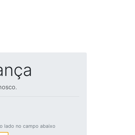
ança
nosco.
ao lado no campo abaixo