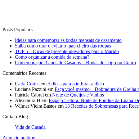
Posts Populares
Ideias para comemorar as bodas mensais de casamento
Saiba como tirar e evitar o mau cheiro das roupas
TOP 5 – Dicas de presente inovadores para o Marido
Como organizar a comida da semana?
Comemoração 3 anos de Casados – Bodas de Trigo ou Couro
Comentários Recentes
Carla Cortes
em
5 dicas para não furar a dieta
Luciana Pazzini
em
Faça você mesmo – Dobradura de Orelha 
Patrícia Cabral
em
Noite de Queijos e Vinhos
Alexandra H
em
Espaço Leitora: Noite de Fondue da Luana D
Wilmar Vieira Bastos
em
13 Receitas de Sobremesas para Rec
Curta o Blog
Vida de Casada
Anuncie no blog