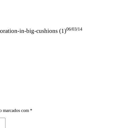
06/03/14
oration-in-big-cushions (1)
ão marcados com
*