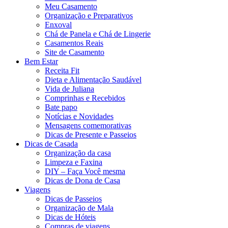
Meu Casamento
Organização e Preparativos
Enxoval
Chá de Panela e Chá de Lingerie
Casamentos Reais
Site de Casamento
Bem Estar
Receita Fit
Dieta e Alimentação Saudável
Vida de Juliana
Comprinhas e Recebidos
Bate papo
Notícias e Novidades
Mensagens comemorativas
Dicas de Presente e Passeios
Dicas de Casada
Organização da casa
Limpeza e Faxina
DIY – Faça Você mesma
Dicas de Dona de Casa
Viagens
Dicas de Passeios
Organização de Mala
Dicas de Hóteis
Compras de viagens