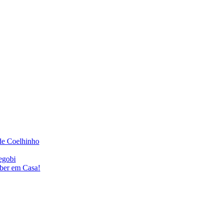
de Coelhinho
egobi
eber em Casa!