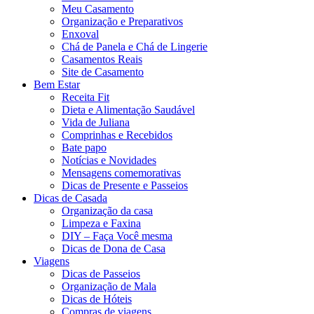
Meu Casamento
Organização e Preparativos
Enxoval
Chá de Panela e Chá de Lingerie
Casamentos Reais
Site de Casamento
Bem Estar
Receita Fit
Dieta e Alimentação Saudável
Vida de Juliana
Comprinhas e Recebidos
Bate papo
Notícias e Novidades
Mensagens comemorativas
Dicas de Presente e Passeios
Dicas de Casada
Organização da casa
Limpeza e Faxina
DIY – Faça Você mesma
Dicas de Dona de Casa
Viagens
Dicas de Passeios
Organização de Mala
Dicas de Hóteis
Compras de viagens