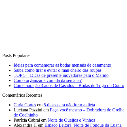
Posts Populares
Ideias para comemorar as bodas mensais de casamento
Saiba como tirar e evitar o mau cheiro das roupas
TOP 5 – Dicas de presente inovadores para o Marido
Como organizar a comida da semana?
Comemoração 3 anos de Casados – Bodas de Trigo ou Couro
Comentários Recentes
Carla Cortes
em
5 dicas para não furar a dieta
Luciana Pazzini
em
Faça você mesmo – Dobradura de Orelha
de Coelhinho
Patrícia Cabral
em
Noite de Queijos e Vinhos
Alexandra H
em
Espaço Leitora: Noite de Fondue da Luana
Degobi
Wilmar Vieira Bastos
em
13 Receitas de Sobremesas para
Receber em Casa!
Curta o Blog
Vida de Casada
Anuncie no blog