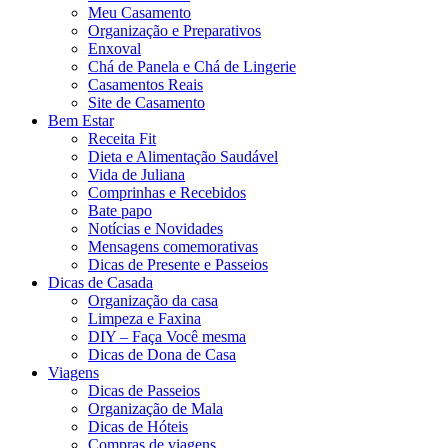
Meu Casamento
Organização e Preparativos
Enxoval
Chá de Panela e Chá de Lingerie
Casamentos Reais
Site de Casamento
Bem Estar
Receita Fit
Dieta e Alimentação Saudável
Vida de Juliana
Comprinhas e Recebidos
Bate papo
Notícias e Novidades
Mensagens comemorativas
Dicas de Presente e Passeios
Dicas de Casada
Organização da casa
Limpeza e Faxina
DIY – Faça Você mesma
Dicas de Dona de Casa
Viagens
Dicas de Passeios
Organização de Mala
Dicas de Hóteis
Compras de viagens