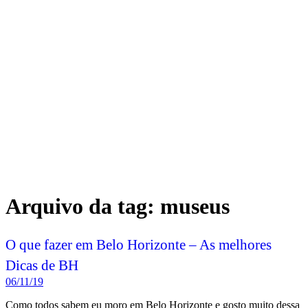
Arquivo da tag:
museus
O que fazer em Belo Horizonte – As melhores
Dicas de BH
06/11/19
Como todos sabem eu moro em Belo Horizonte e gosto muito dessa
cidade. Na verdade, gosto tanto devido a tantas opções diversas que
temos por aqui tanto de restaurantes e bares quanto de museus e
pontos turísticos. Abaixo, você irá encontrar dicas que vão te ajudar
com
o que fazer em Belo Horizonte,
seja um roteiro de 01 dia, 02
dias, 03 dias, ou até mesmo para passar o final de semana. Siga essa
dicas e aproveitem essa cidade linda que é a minha BH!
“Beagá” é a cidade do uai, do pão de queijo e dos bares. Com tanta
coisa diferente e gostosa não tem como não aproveitar para conhecer