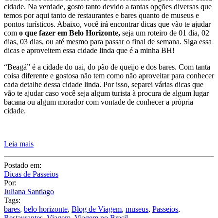
cada detalhe dessa cidade linda. Por isso, separei várias dicas que
vão te ajudar caso você seja algum turista à procura de algum lugar
bacana ou algum morador com vontade de conhecer a própria
cidade.
Leia mais
Postado em:
Dicas de Passeios
Por:
Juliana Santiago
Tags:
bares
,
belo horizonte
,
Blog de Viagem
,
museus
,
Passeios
,
Restaurantes
,
Viagem
,
Viagem no Brasil
2 COMENTÁRIOS
Compartilhe:
Posts relacionados