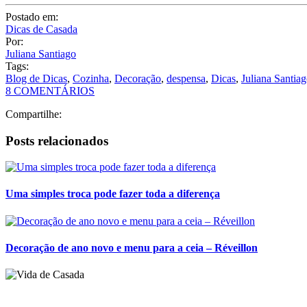
Preparando a casa para 2015
Arrume os papéis e as contas do ano passado.
Nada melhor do qu
incrível a capacidade que temos de juntar papéis, contas e comprovante
Leia mais
Postado em:
Dicas de Casada
Por:
Juliana Santiago
Tags:
Blog de Dicas
,
Cozinha
,
Decoração
,
despensa
,
Dicas
,
Juliana Santia
8 COMENTÁRIOS
Compartilhe:
Posts relacionados
Uma simples troca pode fazer toda a diferença