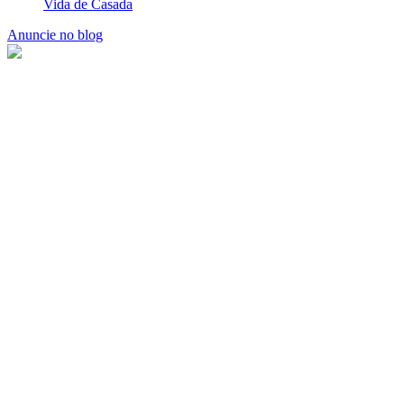
Últimos Posts
Como Fazer Ovos de Páscoa Caseiros Recheados: Guia
Completo
14/03/25