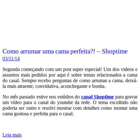
Como arrumar uma cama perfeita?! – Shoptime
03/11/14
Segunda começando com um post super especial! Um dos videos e
assuntos mais pedidos por aqui é sobre temas relacionados a cama
do casal. Sempre recebo perguntas de como arrumar a cama, deixá-
la mais atraente, convidativa, aconchegante e bonita.
No mês passado estive nos estúdios do
canal Shoptime
para gravar
um vídeo para o canal do youtube da rede. O tema escolhido não
poderia ser outro e resolvi mostrar com detalhes como montar uma
cama gostosa e perfeita para o casal.
Leia mais
Postado em:
Dicas de Casada
Por:
Juliana Santiago
Tags:
Cama
,
Dicas
,
Juliana Santiago
,
Organização
,
Shoptime
,
Videos
2 COMENTÁRIOS