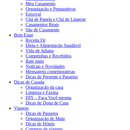
Meu Casamento
Organização e Preparativos
Enxoval
Chá de Panela e Chá de Lingerie
Casamentos Reais
Site de Casamento
Bem Estar
Receita Fit
Dieta e Alimentação Saudável
Vida de Juliana
Comprinhas e Recebidos
Bate papo
Notícias e Novidades
Mensagens comemorativas
Dicas de Presente e Passeios
Dicas de Casada
Organização da casa
Limpeza e Faxina
DIY – Faça Você mesma
Dicas de Dona de Casa
Viagens
Dicas de Passeios
Organização de Mala
Dicas de Hóteis
Compras de viagens