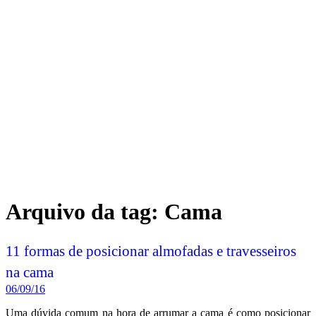
Arquivo da tag:
Cama
11 formas de posicionar almofadas e travesseiros
na cama
06/09/16
Uma dúvida comum na hora de arrumar a cama é como posicionar
travesseiros e almofadas. Afinal, uma simples mudança na hora de
arrumar a cama, pode transformar a decoração do quarto e deixar
tudo mais bonito e diferente.
Pensando nisso resolvi gravar um vídeo com
onze sugestões
diferentes para você posicionar os travesseiros e almofadas na
sua cama
. Vamos conferir?!