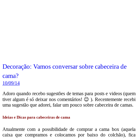
Decoração: Vamos conversar sobre cabeceira de
cama?
10/09/14
Adoro quando recebo sugestões de temas para posts e videos (quem
tiver algum é só deixar nos comentários! 😉 ). Recentemente recebi
uma sugestão que adorei, falar um pouco sobre cabeceira de camas.
Ideias e Dicas para cabeceiras de cama
Atualmente com a possibilidade de comprar a cama box (aquela
caixa que compramos e colocamos por baixo do colchão), fica
sempre uma dúvida sobre o que usar para transformar o cantinho
que ficará o seu box + colchão em algo aconchegante e com
“carinha de quarto”.
Leia mais