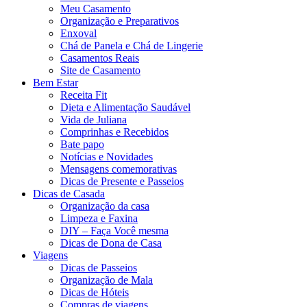
Meu Casamento
Organização e Preparativos
Enxoval
Chá de Panela e Chá de Lingerie
Casamentos Reais
Site de Casamento
Bem Estar
Receita Fit
Dieta e Alimentação Saudável
Vida de Juliana
Comprinhas e Recebidos
Bate papo
Notícias e Novidades
Mensagens comemorativas
Dicas de Presente e Passeios
Dicas de Casada
Organização da casa
Limpeza e Faxina
DIY – Faça Você mesma
Dicas de Dona de Casa
Viagens
Dicas de Passeios
Organização de Mala
Dicas de Hóteis
Compras de viagens