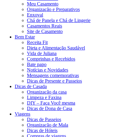
Meu Casamento
Organização e Preparativos
Enxoval
Chá de Panela e Chá de Lingerie
Casamentos Reais
Site de Casamento
Bem Estar
Receita Fit
Dieta e Alimentação Saudável
Vida de Juliana
Comprinhas e Recebidos
Bate papo
Notícias e Novidades
Mensagens comemorativas
Dicas de Presente e Passeios
Dicas de Casada
Organização da casa
Limpeza e Faxina
DIY – Faça Você mesma
Dicas de Dona de Casa
Viagens
Dicas de Passeios
Organização de Mala
Dicas de Hóteis
Compras de viagens