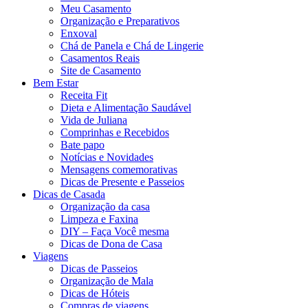
Meu Casamento
Organização e Preparativos
Enxoval
Chá de Panela e Chá de Lingerie
Casamentos Reais
Site de Casamento
Bem Estar
Receita Fit
Dieta e Alimentação Saudável
Vida de Juliana
Comprinhas e Recebidos
Bate papo
Notícias e Novidades
Mensagens comemorativas
Dicas de Presente e Passeios
Dicas de Casada
Organização da casa
Limpeza e Faxina
DIY – Faça Você mesma
Dicas de Dona de Casa
Viagens
Dicas de Passeios
Organização de Mala
Dicas de Hóteis
Compras de viagens