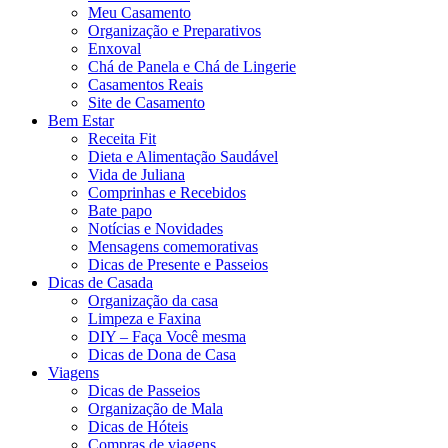
Meu Casamento
Organização e Preparativos
Enxoval
Chá de Panela e Chá de Lingerie
Casamentos Reais
Site de Casamento
Bem Estar
Receita Fit
Dieta e Alimentação Saudável
Vida de Juliana
Comprinhas e Recebidos
Bate papo
Notícias e Novidades
Mensagens comemorativas
Dicas de Presente e Passeios
Dicas de Casada
Organização da casa
Limpeza e Faxina
DIY – Faça Você mesma
Dicas de Dona de Casa
Viagens
Dicas de Passeios
Organização de Mala
Dicas de Hóteis
Compras de viagens