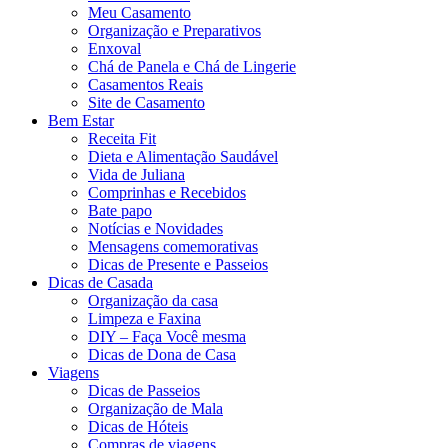
Meu Casamento
Organização e Preparativos
Enxoval
Chá de Panela e Chá de Lingerie
Casamentos Reais
Site de Casamento
Bem Estar
Receita Fit
Dieta e Alimentação Saudável
Vida de Juliana
Comprinhas e Recebidos
Bate papo
Notícias e Novidades
Mensagens comemorativas
Dicas de Presente e Passeios
Dicas de Casada
Organização da casa
Limpeza e Faxina
DIY – Faça Você mesma
Dicas de Dona de Casa
Viagens
Dicas de Passeios
Organização de Mala
Dicas de Hóteis
Compras de viagens