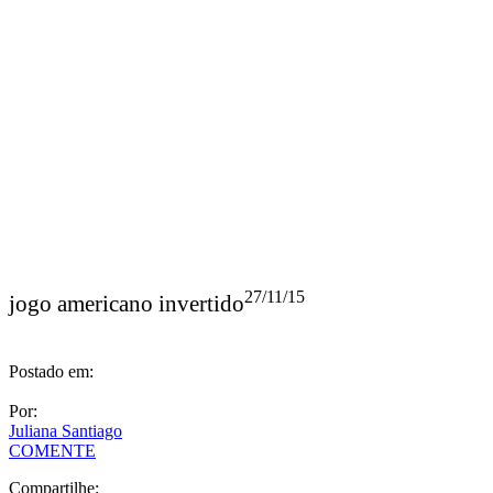
27/11/15
jogo americano invertido
Postado em:
Por:
Juliana Santiago
COMENTE
Compartilhe:
Deixe uma resposta
O seu endereço de e-mail não será publicado.
Campos obrigatórios
são marcados com
*