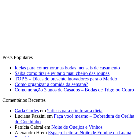
Posts Populares
Ideias para comemorar as bodas mensais de casamento
Saiba como tirar e evitar o mau cheiro das roupas
TOP 5 – Dicas de presente inovadores para o Marido
Como organizar a comida da semana?
Comemoração 3 anos de Casados – Bodas de Trigo ou Couro
Comentários Recentes
Carla Cortes
em
5 dicas para não furar a dieta
Luciana Pazzini
em
Faça você mesmo – Dobradura de Orelha
de Coelhinho
Patrícia Cabral
em
Noite de Queijos e Vinhos
Alexandra H
em
Espaço Leitora: Noite de Fondue da Luana
Degobi
Wilmar Vieira Bastos
em
13 Receitas de Sobremesas para
Receber em Casa!
Curta o Blog
Vida de Casada
Anuncie no blog