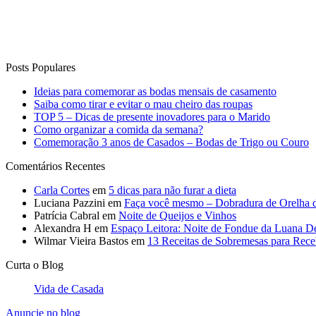
Posts Populares
Ideias para comemorar as bodas mensais de casamento
Saiba como tirar e evitar o mau cheiro das roupas
TOP 5 – Dicas de presente inovadores para o Marido
Como organizar a comida da semana?
Comemoração 3 anos de Casados – Bodas de Trigo ou Couro
Comentários Recentes
Carla Cortes
em
5 dicas para não furar a dieta
Luciana Pazzini
em
Faça você mesmo – Dobradura de Orelha 
Patrícia Cabral
em
Noite de Queijos e Vinhos
Alexandra H
em
Espaço Leitora: Noite de Fondue da Luana D
Wilmar Vieira Bastos
em
13 Receitas de Sobremesas para Rec
Curta o Blog
Vida de Casada
Anuncie no blog