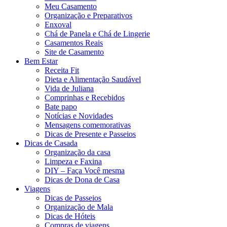
Meu Casamento
Organização e Preparativos
Enxoval
Chá de Panela e Chá de Lingerie
Casamentos Reais
Site de Casamento
Bem Estar
Receita Fit
Dieta e Alimentação Saudável
Vida de Juliana
Comprinhas e Recebidos
Bate papo
Notícias e Novidades
Mensagens comemorativas
Dicas de Presente e Passeios
Dicas de Casada
Organização da casa
Limpeza e Faxina
DIY – Faça Você mesma
Dicas de Dona de Casa
Viagens
Dicas de Passeios
Organização de Mala
Dicas de Hóteis
Compras de viagens