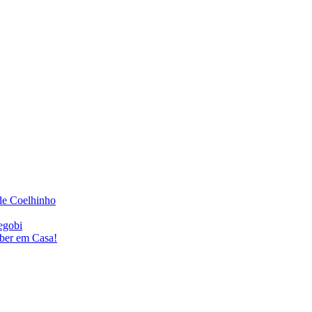
de Coelhinho
egobi
eber em Casa!