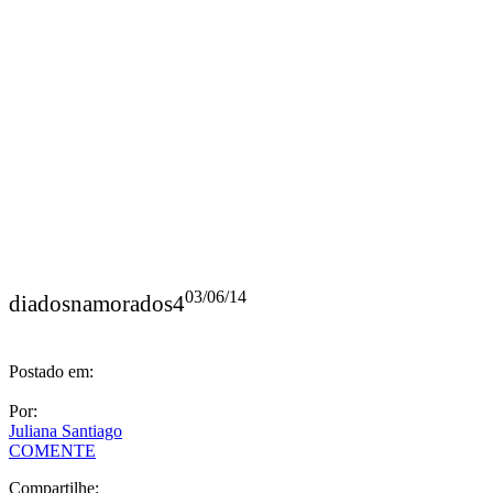
03/06/14
diadosnamorados4
Postado em:
Por:
Juliana Santiago
COMENTE
Compartilhe:
Deixe uma resposta
O seu endereço de e-mail não será publicado.
Campos obrigatórios
são marcados com
*