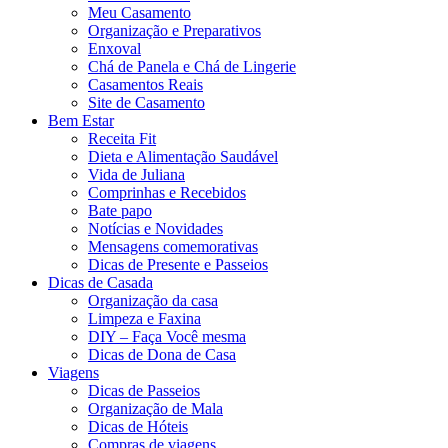
Meu Casamento
Organização e Preparativos
Enxoval
Chá de Panela e Chá de Lingerie
Casamentos Reais
Site de Casamento
Bem Estar
Receita Fit
Dieta e Alimentação Saudável
Vida de Juliana
Comprinhas e Recebidos
Bate papo
Notícias e Novidades
Mensagens comemorativas
Dicas de Presente e Passeios
Dicas de Casada
Organização da casa
Limpeza e Faxina
DIY – Faça Você mesma
Dicas de Dona de Casa
Viagens
Dicas de Passeios
Organização de Mala
Dicas de Hóteis
Compras de viagens