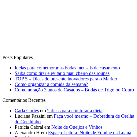
Posts Populares
Ideias para comemorar as bodas mensais de casamento
Saiba como tirar e evitar o mau cheiro das roupas
TOP 5 – Dicas de presente inovadores para o Marido
Como organizar a comida da semana?
Comemoração 3 anos de Casados – Bodas de Trigo ou Couro
Comentários Recentes
Carla Cortes
em
5 dicas para não furar a dieta
Luciana Pazzini
em
Faça você mesmo – Dobradura de Orelha
de Coelhinho
Patrícia Cabral
em
Noite de Queijos e Vinhos
Alexandra H
em
Espaço Leitora: Noite de Fondue da Luana
Degobi
Wilmar Vieira Bastos
em
13 Receitas de Sobremesas para
Receber em Casa!
Curta o Blog
Vida de Casada
Anuncie no blog