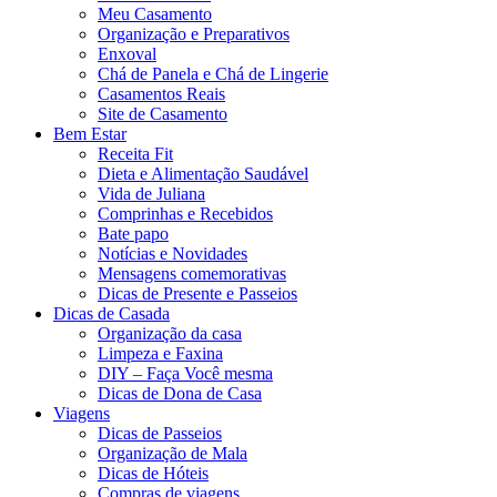
Meu Casamento
Organização e Preparativos
Enxoval
Chá de Panela e Chá de Lingerie
Casamentos Reais
Site de Casamento
Bem Estar
Receita Fit
Dieta e Alimentação Saudável
Vida de Juliana
Comprinhas e Recebidos
Bate papo
Notícias e Novidades
Mensagens comemorativas
Dicas de Presente e Passeios
Dicas de Casada
Organização da casa
Limpeza e Faxina
DIY – Faça Você mesma
Dicas de Dona de Casa
Viagens
Dicas de Passeios
Organização de Mala
Dicas de Hóteis
Compras de viagens