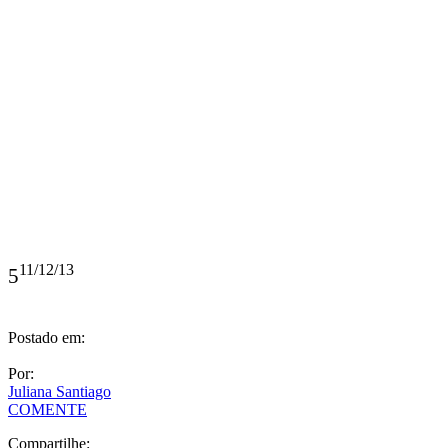
11/12/13
5
Postado em:
Por:
Juliana Santiago
COMENTE
Compartilhe:
Deixe uma resposta
O seu endereço de e-mail não será publicado.
Campos obrigatórios
são marcados com
*
Comentário