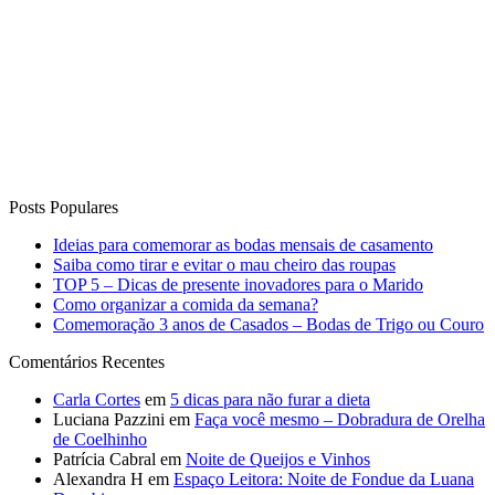
Posts Populares
Ideias para comemorar as bodas mensais de casamento
Saiba como tirar e evitar o mau cheiro das roupas
TOP 5 – Dicas de presente inovadores para o Marido
Como organizar a comida da semana?
Comemoração 3 anos de Casados – Bodas de Trigo ou Couro
Comentários Recentes
Carla Cortes
em
5 dicas para não furar a dieta
Luciana Pazzini
em
Faça você mesmo – Dobradura de Orelha
de Coelhinho
Patrícia Cabral
em
Noite de Queijos e Vinhos
Alexandra H
em
Espaço Leitora: Noite de Fondue da Luana
Degobi
Wilmar Vieira Bastos
em
13 Receitas de Sobremesas para
Receber em Casa!
Curta o Blog
Vida de Casada
Anuncie no blog