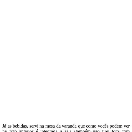
Já as bebidas, servi na mesa da varanda que como vocês podem ver
na foto anterior é integrada a sala (também não tirei foto com
detalhes da varanda, fica para a próxima. rs!)
Como se tratava de um dia de semana, preferi encomendar tudo o
que foi servido, assim fui para o trabalho sossegada e não fiquei
cansada para poder curtir o encontro com as minhas convidadas.
Espero que gostem, só de lembrar desse dia já me deu água na boca!
rs!