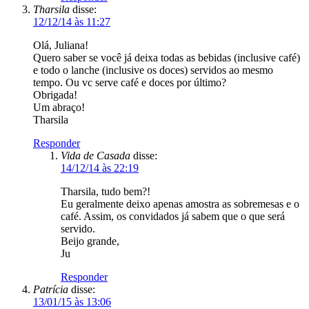
Tharsila
Responder
Vida de Casada
disse:
14/12/14 às 22:19
Tharsila, tudo bem?!
Eu geralmente deixo apenas amostra as sobremesas e o
café. Assim, os convidados já sabem que o que será
servido.
Beijo grande,
Ju
Responder
Patrícia
disse:
13/01/15 às 13:06
Olá Juliana. Seu site é ótimo!!! Tenho buscado muitas dicas
nele! Fiquei com duas dúvidas sobre o post… vc serviu as
bebidas em outra mesa, mas as taças estavam na mesa das
comidas. Deve ser assim mesmo? E a quantidade de xícaras?
Vc mencionou que o lanche foi para aproximadamente 20
pessoas. Essa quantidade de apenas 4 xícaras no buffet não é
pouco? Como devo fazer se não tenho número de xícaras
suficiente para o café? Desde já agradeço sua atenção e mais