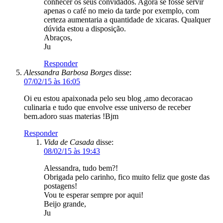
07/02/15 às 16:05
Oi eu estou apaixonada pelo seu blog ,amo decoracao
culinaria e tudo que envolve esse universo de receber
bem.adoro suas materias !Bjm
Responder
Vida de Casada
disse:
08/02/15 às 19:43
Alessandra, tudo bem?!
Obrigada pelo carinho, fico muito feliz que goste das
postagens!
Vou te esperar sempre por aqui!
Beijo grande,
Ju
Responder
Jesusa Perez Estevez
disse:
27/05/15 às 13:10
Adorei tudo suave e lindo.
Responder
Juliana Santiago
disse:
27/05/15 às 13:28