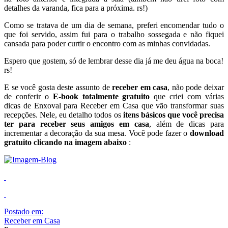
E se você gosta deste assunto de
receber em casa
, não pode deixar
de conferir o
E-book totalmente gratuito
que criei com várias
dicas de Enxoval para Receber em Casa que vão transformar suas
recepções. Nele, eu detalho todos os
itens básicos que você precisa
ter para receber seus amigos em casa
, além de dicas para
incrementar a decoração da sua mesa. Você pode fazer o
download
gratuito clicando na imagem abaixo
:
Postado em:
Receber em Casa
Por:
Juliana Santiago
Tags:
Aperitivos
,
Festas
,
Mesa Posta
,
Receber em Casa
,
Sweet Home
COMENTE
Compartilhe: