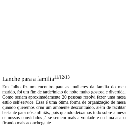
11/12/13
Lanche para a família
Em Julho fiz um encontro para as mulheres da família do meu
marido, foi um fim de tarde/início de noite muito gostosa e divertida.
Como seriam aproximadamente 20 pessoas resolvi fazer uma mesa
estilo self-service. Essa é uma ótima forma de organização de mesa
quando queremos criar um ambiente descontraído, além de facilitar
bastante para nós anfitriãs, pois quando deixamos tudo sobre a mesa
os nossos convidados já se sentem mais a vontade e o clima acaba
ficando mais aconchegante.
Foram servidos canapés variados, mini sanduíches de ciabatta,
salada marroquina…