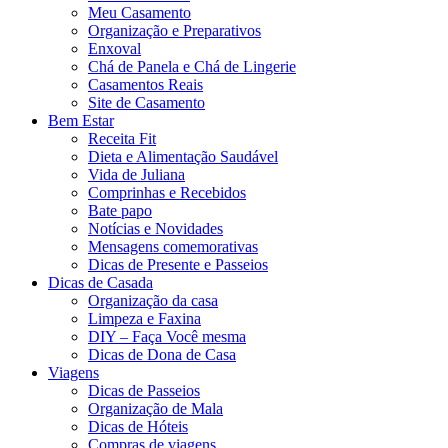
Meu Casamento
Organização e Preparativos
Enxoval
Chá de Panela e Chá de Lingerie
Casamentos Reais
Site de Casamento
Bem Estar
Receita Fit
Dieta e Alimentação Saudável
Vida de Juliana
Comprinhas e Recebidos
Bate papo
Notícias e Novidades
Mensagens comemorativas
Dicas de Presente e Passeios
Dicas de Casada
Organização da casa
Limpeza e Faxina
DIY – Faça Você mesma
Dicas de Dona de Casa
Viagens
Dicas de Passeios
Organização de Mala
Dicas de Hóteis
Compras de viagens