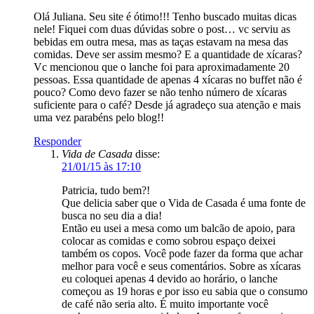
uma vez parabéns pelo blog!!
Responder
Vida de Casada
disse:
21/01/15 às 17:10
Patricia, tudo bem?!
Que delicia saber que o Vida de Casada é uma fonte de
busca no seu dia a dia!
Então eu usei a mesa como um balcão de apoio, para
colocar as comidas e como sobrou espaço deixei
também os copos. Você pode fazer da forma que achar
melhor para você e seus comentários. Sobre as xícaras
eu coloquei apenas 4 devido ao horário, o lanche
começou as 19 horas e por isso eu sabia que o consumo
de café não seria alto. É muito importante você
conhecer os seus convidados. Agora se fosse servir
apenas o café no meio da tarde por exemplo, com
certeza aumentaria a quantidade de xicaras. Qualquer
dúvida estou a disposição.
Abraços,
Ju
Responder
Alessandra Barbosa Borges
disse: