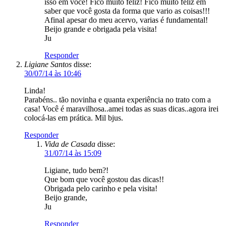
Linda!
Parabéns.. tão novinha e quanta experiência no trato com a
casa! Você é maravilhosa..amei todas as suas dicas..agora irei
colocá-las em prática. Mil bjus.
Responder
Vida de Casada
disse:
31/07/14 às 15:09
Ligiane, tudo bem?!
Que bom que você gostou das dicas!!
Obrigada pelo carinho e pela visita!
Beijo grande,
Ju
Responder
Tharsila
disse:
12/12/14 às 11:27
Olá, Juliana!
Quero saber se você já deixa todas as bebidas (inclusive café)
e todo o lanche (inclusive os doces) servidos ao mesmo
tempo. Ou vc serve café e doces por último?
Obrigada!
Um abraço!