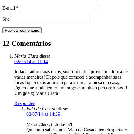
Maria Clara
disse:
02/07/14 às 11:14
Juliana, adoro suas dicas, sua forma de aproveitar a louça de
várias maneiras! Depois que comecei a acompanhar suas
dicas fiquei mais animada para arrumar a mesa em casa,
lógico que ainda tenho um longo caminho a percorrer rsrs !!
Um gde bj Maria Clara
Responder
Vida de Casada
disse:
02/07/14 às 14:29
Maria Clara, tudo bem?!
Que bom saber que o Vida de Casada tem despertado
isso em você! Fico muito feliz! Fico muito feliz em
saber que você gosta da forma que vario as coisas!!!
Afinal apesar do meu acervo, varias é fundamental!
Beijo grande e obrigada pela visita!
Ju
Responder
Ligiane Santos
disse:
30/07/14 às 10:46