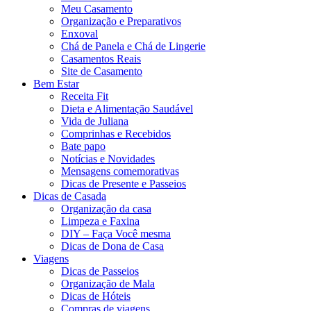
Meu Casamento
Organização e Preparativos
Enxoval
Chá de Panela e Chá de Lingerie
Casamentos Reais
Site de Casamento
Bem Estar
Receita Fit
Dieta e Alimentação Saudável
Vida de Juliana
Comprinhas e Recebidos
Bate papo
Notícias e Novidades
Mensagens comemorativas
Dicas de Presente e Passeios
Dicas de Casada
Organização da casa
Limpeza e Faxina
DIY – Faça Você mesma
Dicas de Dona de Casa
Viagens
Dicas de Passeios
Organização de Mala
Dicas de Hóteis
Compras de viagens