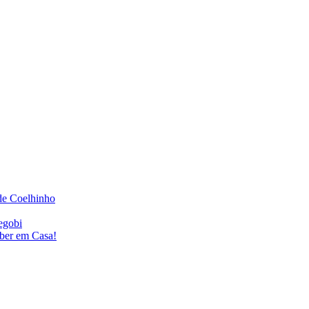
de Coelhinho
egobi
eber em Casa!