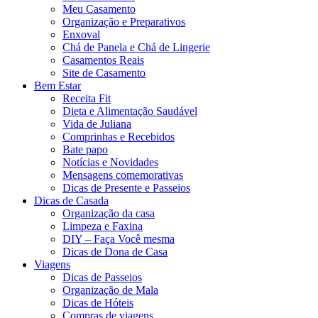
Meu Casamento
Organização e Preparativos
Enxoval
Chá de Panela e Chá de Lingerie
Casamentos Reais
Site de Casamento
Bem Estar
Receita Fit
Dieta e Alimentação Saudável
Vida de Juliana
Comprinhas e Recebidos
Bate papo
Notícias e Novidades
Mensagens comemorativas
Dicas de Presente e Passeios
Dicas de Casada
Organização da casa
Limpeza e Faxina
DIY – Faça Você mesma
Dicas de Dona de Casa
Viagens
Dicas de Passeios
Organização de Mala
Dicas de Hóteis
Compras de viagens