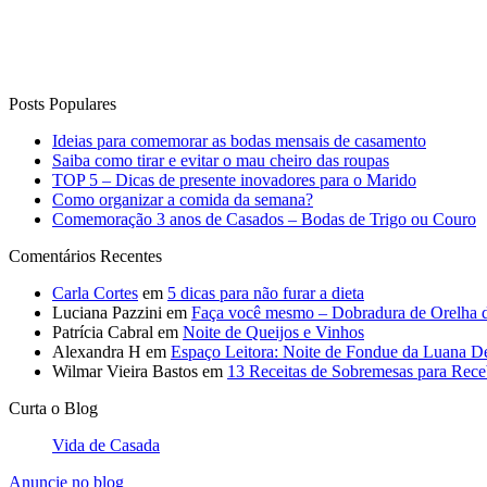
Posts Populares
Ideias para comemorar as bodas mensais de casamento
Saiba como tirar e evitar o mau cheiro das roupas
TOP 5 – Dicas de presente inovadores para o Marido
Como organizar a comida da semana?
Comemoração 3 anos de Casados – Bodas de Trigo ou Couro
Comentários Recentes
Carla Cortes
em
5 dicas para não furar a dieta
Luciana Pazzini
em
Faça você mesmo – Dobradura de Orelha 
Patrícia Cabral
em
Noite de Queijos e Vinhos
Alexandra H
em
Espaço Leitora: Noite de Fondue da Luana D
Wilmar Vieira Bastos
em
13 Receitas de Sobremesas para Rec
Curta o Blog
Vida de Casada
Anuncie no blog