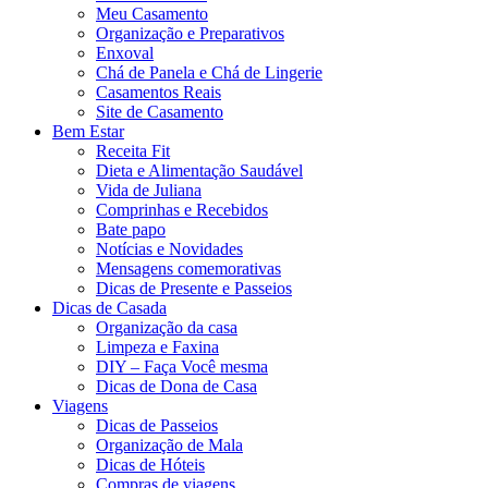
Meu Casamento
Organização e Preparativos
Enxoval
Chá de Panela e Chá de Lingerie
Casamentos Reais
Site de Casamento
Bem Estar
Receita Fit
Dieta e Alimentação Saudável
Vida de Juliana
Comprinhas e Recebidos
Bate papo
Notícias e Novidades
Mensagens comemorativas
Dicas de Presente e Passeios
Dicas de Casada
Organização da casa
Limpeza e Faxina
DIY – Faça Você mesma
Dicas de Dona de Casa
Viagens
Dicas de Passeios
Organização de Mala
Dicas de Hóteis
Compras de viagens