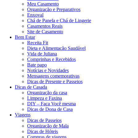
Meu Casamento
Organização e Preparativos
Enxoval
Chá de Panela e Chá de Lingerie
Casamentos Reais
Site de Casamento
Bem Estar
Receita Fit
Dieta e Alimentação Saudável
Vida de Juliana
Comprinhas e Recebidos
Bate papo
Notícias e Novidades
Mensagens comemorativas
Dicas de Presente e Passeios
Dicas de Casada
Organização da casa
Limpeza e Faxina
DIY – Faça Você mesma
Dicas de Dona de Casa
Viagens
Dicas de Passeios
Organização de Mala
Dicas de Hóteis
Compras de viagens