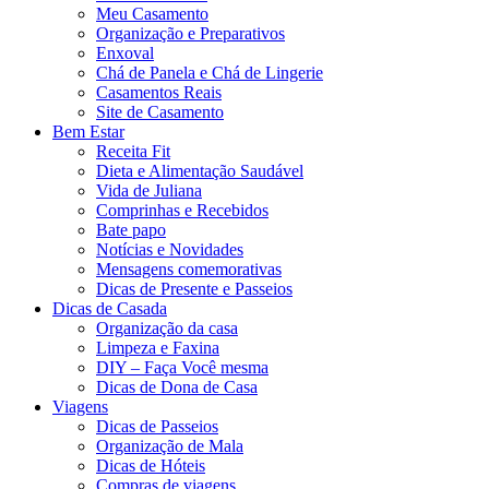
Meu Casamento
Organização e Preparativos
Enxoval
Chá de Panela e Chá de Lingerie
Casamentos Reais
Site de Casamento
Bem Estar
Receita Fit
Dieta e Alimentação Saudável
Vida de Juliana
Comprinhas e Recebidos
Bate papo
Notícias e Novidades
Mensagens comemorativas
Dicas de Presente e Passeios
Dicas de Casada
Organização da casa
Limpeza e Faxina
DIY – Faça Você mesma
Dicas de Dona de Casa
Viagens
Dicas de Passeios
Organização de Mala
Dicas de Hóteis
Compras de viagens