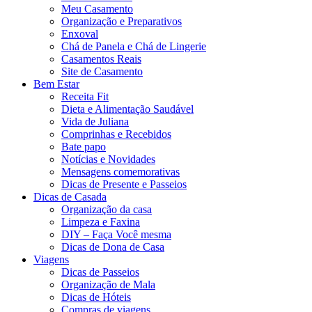
Meu Casamento
Organização e Preparativos
Enxoval
Chá de Panela e Chá de Lingerie
Casamentos Reais
Site de Casamento
Bem Estar
Receita Fit
Dieta e Alimentação Saudável
Vida de Juliana
Comprinhas e Recebidos
Bate papo
Notícias e Novidades
Mensagens comemorativas
Dicas de Presente e Passeios
Dicas de Casada
Organização da casa
Limpeza e Faxina
DIY – Faça Você mesma
Dicas de Dona de Casa
Viagens
Dicas de Passeios
Organização de Mala
Dicas de Hóteis
Compras de viagens